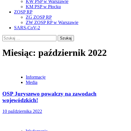
KW PSP w Warszawie
KM PSP w Płocku
ZOSP RP
ZG ZOSP RP
ZW ZOSP RP w Warszawie
SARS-CoV-2
Szukaj:
Miesiąc:
październik 2022
Informacje
Media
OSP Juryszewo powalczy na zawodach
wojewódzkich!
10 października 2022