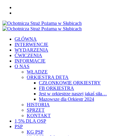
Skip
FB
to
YOU
content
Primary
Menu
GŁÓWNA
INTERWENCJE
WYDARZENIA
ĆWICZENIA
INFORMACJE
O NAS
WŁADZE
ORKIESTRA DĘTA
CZŁONKOWIE ORKIESTRY
FB ORKIESTRA
Jest w orkiestrze naszej jakaś siła…
Mazowsze dla Orkiestr 2024
HISTORIA
SPRZĘT
KONTAKT
1,5% DLA OSP
PSP
KG PSP