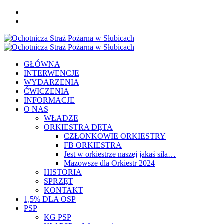
Skip
FB
to
YOU
content
Primary
Menu
GŁÓWNA
INTERWENCJE
WYDARZENIA
ĆWICZENIA
INFORMACJE
O NAS
WŁADZE
ORKIESTRA DĘTA
CZŁONKOWIE ORKIESTRY
FB ORKIESTRA
Jest w orkiestrze naszej jakaś siła…
Mazowsze dla Orkiestr 2024
HISTORIA
SPRZĘT
KONTAKT
1,5% DLA OSP
PSP
KG PSP