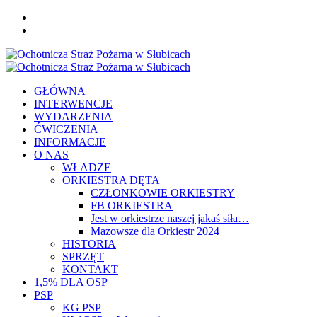
Skip
FB
to
YOU
content
Primary
Menu
GŁÓWNA
INTERWENCJE
WYDARZENIA
ĆWICZENIA
INFORMACJE
O NAS
WŁADZE
ORKIESTRA DĘTA
CZŁONKOWIE ORKIESTRY
FB ORKIESTRA
Jest w orkiestrze naszej jakaś siła…
Mazowsze dla Orkiestr 2024
HISTORIA
SPRZĘT
KONTAKT
1,5% DLA OSP
PSP
KG PSP