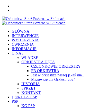
Skip
FB
to
YOU
content
Primary
Menu
GŁÓWNA
INTERWENCJE
WYDARZENIA
ĆWICZENIA
INFORMACJE
O NAS
WŁADZE
ORKIESTRA DĘTA
CZŁONKOWIE ORKIESTRY
FB ORKIESTRA
Jest w orkiestrze naszej jakaś siła…
Mazowsze dla Orkiestr 2024
HISTORIA
SPRZĘT
KONTAKT
1,5% DLA OSP
PSP
KG PSP