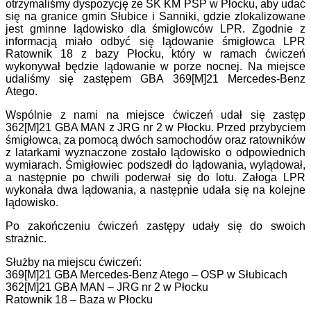
otrzymaliśmy dyspozycję ze SK KM PSP w Płocku, aby udać
się na granice gmin Słubice i Sanniki, gdzie zlokalizowane
jest gminne lądowisko dla śmigłowców LPR. Zgodnie z
informacją miało odbyć się lądowanie śmigłowca LPR
Ratownik 18 z bazy Płocku, który w ramach ćwiczeń
wykonywał będzie lądowanie w porze nocnej. Na miejsce
udaliśmy się zastępem GBA 369[M]21 Mercedes-Benz
Atego.
Wspólnie z nami na miejsce ćwiczeń udał się zastęp
362[M]21 GBA MAN z JRG nr 2 w Płocku. Przed przybyciem
śmigłowca, za pomocą dwóch samochodów oraz ratowników
z latarkami wyznaczone zostało lądowisko o odpowiednich
wymiarach. Śmigłowiec podszedł do lądowania, wylądował,
a następnie po chwili poderwał się do lotu. Załoga LPR
wykonała dwa lądowania, a następnie udała się na kolejne
lądowisko.
Po zakończeniu ćwiczeń zastępy udały się do swoich
strażnic.
Służby na miejscu ćwiczeń:
369[M]21 GBA Mercedes-Benz Atego – OSP w Słubicach
362[M]21 GBA MAN – JRG nr 2 w Płocku
Ratownik 18 – Baza w Płocku