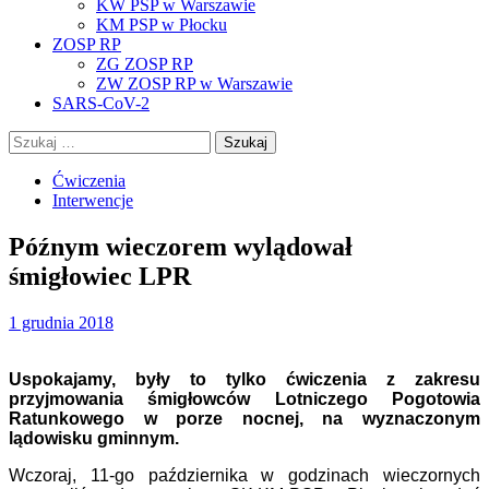
KW PSP w Warszawie
KM PSP w Płocku
ZOSP RP
ZG ZOSP RP
ZW ZOSP RP w Warszawie
SARS-CoV-2
Szukaj:
Ćwiczenia
Interwencje
Późnym wieczorem wylądował
śmigłowiec LPR
1 grudnia 2018
Uspokajamy, były to tylko ćwiczenia z zakresu
przyjmowania śmigłowców Lotniczego Pogotowia
Ratunkowego w porze nocnej, na wyznaczonym
lądowisku gminnym.
Wczoraj, 11-go października w godzinach wieczornych