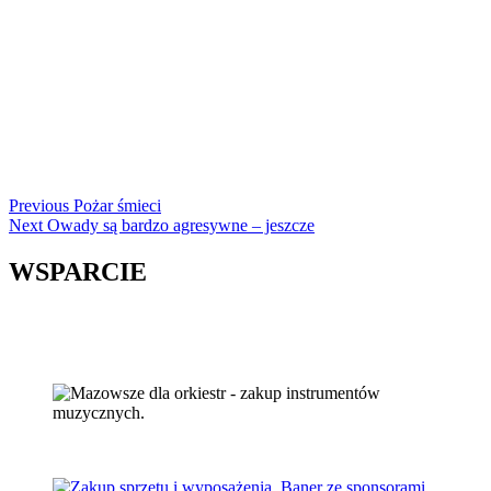
Continue
Previous
Pożar śmieci
Next
Owady są bardzo agresywne – jeszcze
Reading
WSPARCIE