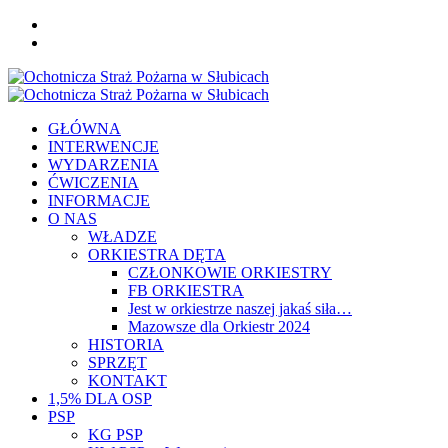
Skip
FB
to
YOU
content
Primary
Menu
GŁÓWNA
INTERWENCJE
WYDARZENIA
ĆWICZENIA
INFORMACJE
O NAS
WŁADZE
ORKIESTRA DĘTA
CZŁONKOWIE ORKIESTRY
FB ORKIESTRA
Jest w orkiestrze naszej jakaś siła…
Mazowsze dla Orkiestr 2024
HISTORIA
SPRZĘT
KONTAKT
1,5% DLA OSP
PSP
KG PSP