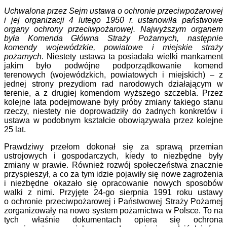
Uchwalona przez Sejm ustawa o ochronie przeciwpożarowej
i jej organizacji 4 lutego 1950 r. ustanowiła państwowe
organy ochrony przeciwpożarowej. Najwyższym organem
była Komenda Główna Straży Pożarnych, następnie
komendy wojewódzkie, powiatowe i miejskie straży
pożarnych
. Niestety ustawa ta posiadała wielki mankament
jakim było podwójne podporządkowanie komend
terenowych (wojewódzkich, powiatowych i miejskich) – z
jednej strony prezydiom rad narodowych działającym w
terenie, a z drugiej komendom wyższego szczebla. Przez
kolejne lata podejmowane były próby zmiany takiego stanu
rzeczy, niestety nie doprowadziły do żadnych konkretów i
ustawa w podobnym kształcie obowiązywała przez kolejne
25 lat.
Prawdziwy przełom dokonał się za sprawą przemian
ustrojowych i gospodarczych, kiedy to niezbędne były
zmiany w prawie. Również rozwój społeczeństwa znacznie
przyspieszył, a co za tym idzie pojawiły się nowe zagrożenia
i niezbędne okazało się opracowanie nowych sposobów
walki z nimi. Przyjęte 24-go sierpnia 1991 roku ustawy
o ochronie przeciwpożarowej i Państwowej Straży Pożarnej
zorganizowały na nowo system pożarnictwa w Polsce. To na
tych właśnie dokumentach opiera się ochrona