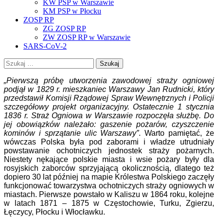
KW PSP w Warszawie
KM PSP w Płocku
ZOSP RP
ZG ZOSP RP
ZW ZOSP RP w Warszawie
SARS-CoV-2
Szukaj:
„Pierwszą próbę utworzenia zawodowej straży ogniowej
podjął w 1829 r. mieszkaniec Warszawy Jan Rudnicki, który
przedstawił Komisji Rządowej Spraw Wewnętrznych i Policji
szczegółowy projekt organizacyjny. Ostatecznie 1 stycznia
1836 r. Straż Ogniowa w Warszawie rozpoczęła służbę. Do
jej obowiązków należało: gaszenie pożarów, czyszczenie
kominów i sprzątanie ulic Warszawy”
. Warto pamiętać, że
wówczas Polska była pod zaborami i władze utrudniały
powstawanie ochotniczych jednostek straży pożarnych.
Niestety nękające polskie miasta i wsie pożary były dla
rosyjskich zaborców sprzyjającą okolicznością, dlatego też
dopiero 30 lat później na mapie Królestwa Polskiego zaczęły
funkcjonować towarzystwa ochotniczych straży ogniowych w
miastach. Pierwsze powstało w Kaliszu w 1864 roku, kolejne
w latach 1871 – 1875 w Częstochowie, Turku, Zgierzu,
Łęczycy, Płocku i Włocławku.