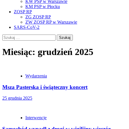
KW PSP w Warszawie
KM PSP w Płocku
ZOSP RP
ZG ZOSP RP
ZW ZOSP RP w Warszawie
SARS-CoV-2
Szukaj:
Miesiąc:
grudzień 2025
Wydarzenia
Msza Pasterska i świąteczny koncert
25 grudnia 2025
Interwencje
Samochód wypadł z drogi w wigilijny wieczór