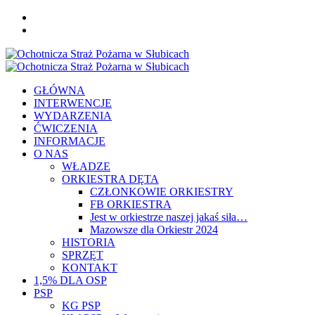
Skip
FB
to
YOU
content
Primary
Menu
GŁÓWNA
INTERWENCJE
WYDARZENIA
ĆWICZENIA
INFORMACJE
O NAS
WŁADZE
ORKIESTRA DĘTA
CZŁONKOWIE ORKIESTRY
FB ORKIESTRA
Jest w orkiestrze naszej jakaś siła…
Mazowsze dla Orkiestr 2024
HISTORIA
SPRZĘT
KONTAKT
1,5% DLA OSP
PSP
KG PSP