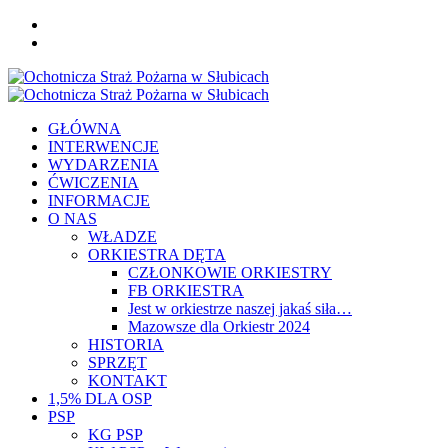
Skip
FB
to
YOU
content
Primary
Menu
GŁÓWNA
INTERWENCJE
WYDARZENIA
ĆWICZENIA
INFORMACJE
O NAS
WŁADZE
ORKIESTRA DĘTA
CZŁONKOWIE ORKIESTRY
FB ORKIESTRA
Jest w orkiestrze naszej jakaś siła…
Mazowsze dla Orkiestr 2024
HISTORIA
SPRZĘT
KONTAKT
1,5% DLA OSP
PSP
KG PSP