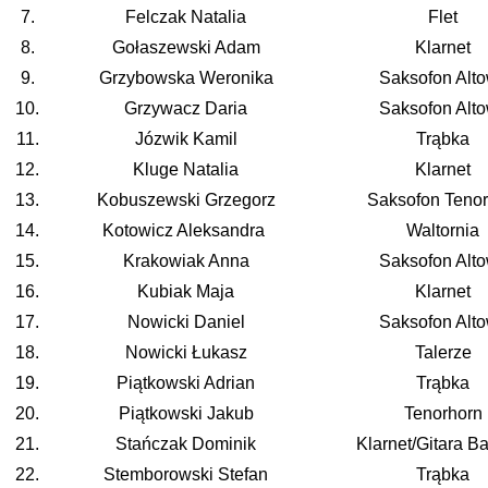
7.
Felczak Natalia
Flet
8.
Gołaszewski Adam
Klarnet
9.
Grzybowska Weronika
Saksofon Alt
10.
Grzywacz Daria
Saksofon Alt
11.
Józwik Kamil
Trąbka
12.
Kluge Natalia
Klarnet
13.
Kobuszewski Grzegorz
Saksofon Teno
14.
Kotowicz Aleksandra
Waltornia
15.
Krakowiak Anna
Saksofon Alt
16.
Kubiak Maja
Klarnet
17.
Nowicki Daniel
Saksofon Alt
18.
Nowicki Łukasz
Talerze
19.
Piątkowski Adrian
Trąbka
20.
Piątkowski Jakub
Tenorhorn
21.
Stańczak Dominik
Klarnet/Gitara 
22.
Stemborowski Stefan
Trąbka