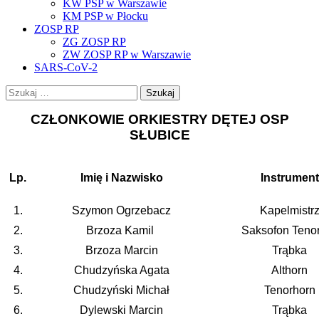
KW PSP w Warszawie
KM PSP w Płocku
ZOSP RP
ZG ZOSP RP
ZW ZOSP RP w Warszawie
SARS-CoV-2
Szukaj:
CZŁONKOWIE ORKIESTRY DĘTEJ OSP
SŁUBICE
Lp.
Imię i Nazwisko
Instrument
1.
Szymon Ogrzebacz
Kapelmistr
2.
Brzoza Kamil
Saksofon Teno
3.
Brzoza Marcin
Trąbka
4.
Chudzyńska Agata
Althorn
5.
Chudzyński Michał
Tenorhorn
6.
Dylewski Marcin
Trąbka