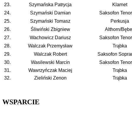
23.
Szymańska Patrycja
Klarnet
24.
Szymański Damian
Saksofon Teno
25.
Szymański Tomasz
Perkusja
26.
Śliwiński Zbigniew
Althorn/Bęb
27.
Wachowicz Dariusz
Saksofon Teno
28.
Walczak Przemysław
Trąbka
29.
Walczak Robert
Saksofon Sopr
30.
Wasilewski Marcin
Saksofon Teno
31.
Wawrzyńczak Maciej
Trąbka
32.
Zieliński Zenon
Trąbka
WSPARCIE