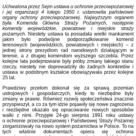
Uchwalona przez Sejm ustawa o ochronie przeciwpożarowej
i jej organizacji 4 lutego 1950 r. ustanowiła państwowe
organy ochrony przeciwpożarowej. Najwyższym organem
była Komenda Główna Straży Pożarnych, następnie
komendy wojewódzkie, powiatowe i miejskie straży
pożarnych
. Niestety ustawa ta posiadała wielki mankament
jakim było podwójne podporządkowanie komend
terenowych (wojewódzkich, powiatowych i miejskich) – z
jednej strony prezydiom rad narodowych działającym w
terenie, a z drugiej komendom wyższego szczebla. Przez
kolejne lata podejmowane były próby zmiany takiego stanu
rzeczy, niestety nie doprowadziły do żadnych konkretów i
ustawa w podobnym kształcie obowiązywała przez kolejne
25 lat.
Prawdziwy przełom dokonał się za sprawą przemian
ustrojowych i gospodarczych, kiedy to niezbędne były
zmiany w prawie. Również rozwój społeczeństwa znacznie
przyspieszył, a co za tym idzie pojawiły się nowe zagrożenia
i niezbędne okazało się opracowanie nowych sposobów
walki z nimi. Przyjęte 24-go sierpnia 1991 roku ustawy
o ochronie przeciwpożarowej i Państwowej Straży Pożarnej
zorganizowały na nowo system pożarnictwa w Polsce. To na
tych właśnie dokumentach opiera się ochrona