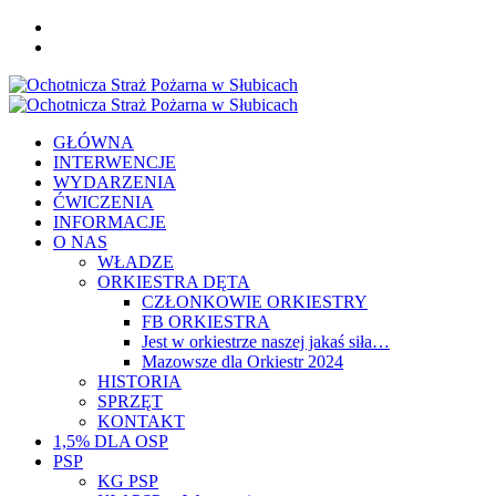
Skip
FB
to
YOU
content
Primary
Menu
GŁÓWNA
INTERWENCJE
WYDARZENIA
ĆWICZENIA
INFORMACJE
O NAS
WŁADZE
ORKIESTRA DĘTA
CZŁONKOWIE ORKIESTRY
FB ORKIESTRA
Jest w orkiestrze naszej jakaś siła…
Mazowsze dla Orkiestr 2024
HISTORIA
SPRZĘT
KONTAKT
1,5% DLA OSP
PSP
KG PSP