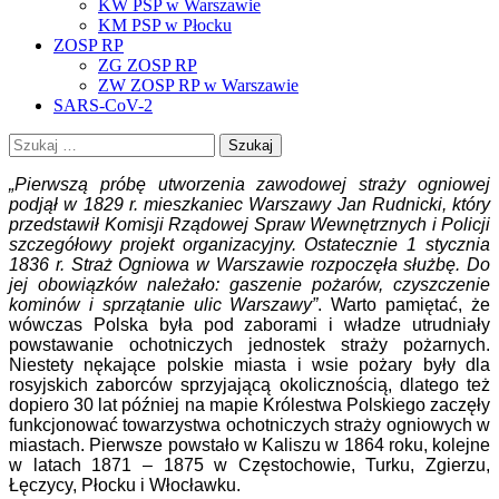
KW PSP w Warszawie
KM PSP w Płocku
ZOSP RP
ZG ZOSP RP
ZW ZOSP RP w Warszawie
SARS-CoV-2
Szukaj:
„Pierwszą próbę utworzenia zawodowej straży ogniowej
podjął w 1829 r. mieszkaniec Warszawy Jan Rudnicki, który
przedstawił Komisji Rządowej Spraw Wewnętrznych i Policji
szczegółowy projekt organizacyjny. Ostatecznie 1 stycznia
1836 r. Straż Ogniowa w Warszawie rozpoczęła służbę. Do
jej obowiązków należało: gaszenie pożarów, czyszczenie
kominów i sprzątanie ulic Warszawy”
. Warto pamiętać, że
wówczas Polska była pod zaborami i władze utrudniały
powstawanie ochotniczych jednostek straży pożarnych.
Niestety nękające polskie miasta i wsie pożary były dla
rosyjskich zaborców sprzyjającą okolicznością, dlatego też
dopiero 30 lat później na mapie Królestwa Polskiego zaczęły
funkcjonować towarzystwa ochotniczych straży ogniowych w
miastach. Pierwsze powstało w Kaliszu w 1864 roku, kolejne
w latach 1871 – 1875 w Częstochowie, Turku, Zgierzu,
Łęczycy, Płocku i Włocławku.