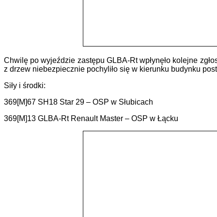
Chwilę po wyjeździe zastępu GLBA-Rt wpłynęło kolejne zgłos
z drzew niebezpiecznie pochyliło się w kierunku budynku pos
Siły i środki:
369[M]67 SH18 Star 29 – OSP w Słubicach
369[M]13 GLBA-Rt Renault Master – OSP w Łącku