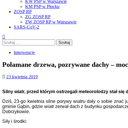
KW PSP w Warszawie
KM PSP w Płocku
ZOSP RP
ZG ZOSP RP
ZW ZOSP RP w Warszawie
SARS-CoV-2
Szukaj:
Interwencje
Połamane drzewa, pozrywane dachy – moc
23 kwietnia 2019
Silny wiatr, przed którym ostrzegali meteorolodzy stał się
Dziś, 23-go kwietnia silne porywy wiatru dały o sobie zna
gminie Gąbin, gdzie wiatr zerwał dach z budynku gospodarc
Dobrzykowie.
Siły i środki: