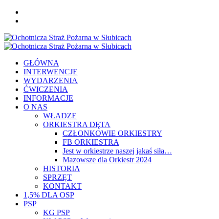
Skip
FB
to
YOU
content
Primary
Menu
GŁÓWNA
INTERWENCJE
WYDARZENIA
ĆWICZENIA
INFORMACJE
O NAS
WŁADZE
ORKIESTRA DĘTA
CZŁONKOWIE ORKIESTRY
FB ORKIESTRA
Jest w orkiestrze naszej jakaś siła…
Mazowsze dla Orkiestr 2024
HISTORIA
SPRZĘT
KONTAKT
1,5% DLA OSP
PSP
KG PSP