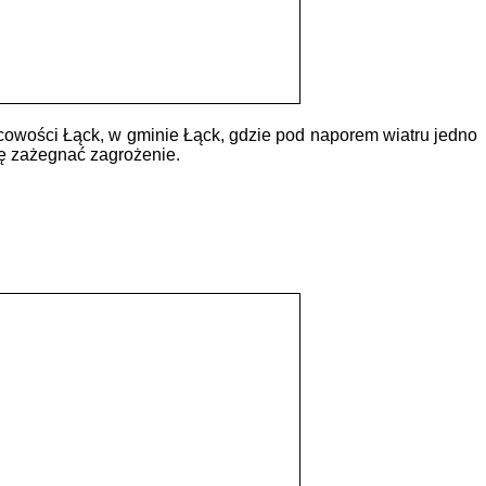
cowości Łąck, w gminie Łąck, gdzie pod naporem wiatru jedno
ię zażegnać zagrożenie.