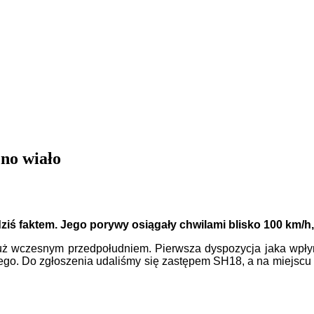
no wiało
 dziś faktem. Jego porywy osiągały chwilami blisko 100 km/h
ć już wczesnym przedpołudniem. Pierwsza dyspozycja jaka wpły
zego. Do zgłoszenia udaliśmy się zastępem SH18, a na miejscu