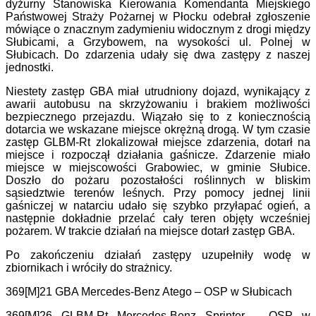
dyżurny Stanowiska Kierowania Komendanta Miejskiego
Państwowej Straży Pożarnej w Płocku odebrał zgłoszenie
mówiące o znacznym zadymieniu widocznym z drogi między
Słubicami, a Grzybowem, na wysokości ul. Polnej w
Słubicach. Do zdarzenia udały się dwa zastępy z naszej
jednostki.
Niestety zastęp GBA miał utrudniony dojazd, wynikający z
awarii autobusu na skrzyżowaniu i brakiem możliwości
bezpiecznego przejazdu. Wiązało się to z koniecznością
dotarcia we wskazane miejsce okrężną drogą. W tym czasie
zastęp GLBM-Rt zlokalizował miejsce zdarzenia, dotarł na
miejsce i rozpoczął działania gaśnicze. Zdarzenie miało
miejsce w miejscowości Grabowiec, w gminie Słubice.
Doszło do pożaru pozostałości roślinnych w bliskim
sąsiedztwie terenów leśnych. Przy pomocy jednej linii
gaśniczej w natarciu udało się szybko przyłapać ogień, a
następnie dokładnie przelać cały teren objęty wcześniej
pożarem. W trakcie działań na miejsce dotarł zastęp GBA.
Po zakończeniu działań zastępy uzupełniły wodę w
zbiornikach i wróciły do strażnicy.
369[M]21 GBA Mercedes-Benz Atego – OSP w Słubicach
369[M]26 GLBM-Rt Mercedes-Benz Sprinter – OSP w