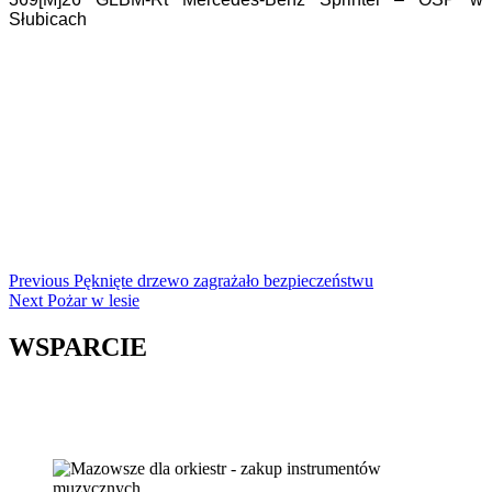
Słubicach
Continue
Previous
Pęknięte drzewo zagrażało bezpieczeństwu
Next
Pożar w lesie
Reading
WSPARCIE