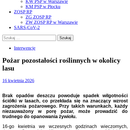
KW PSP w Warszawie
KM PSP w Płocku
ZOSP RP
ZG ZOSP RP
ZW ZOSP RP w Warszawie
SARS-CoV-2
Szukaj:
Interwencje
Pożar pozostałości roślinnych w okolicy
lasu
16 kwietnia 2026
Brak opadów deszczu powoduje spadek wilgotności
ściółki w lasach, co przekłada się na znaczący wzrost
zagrożenia pożarowego. Przy takich warunkach, każdy
niezauważony w porę pożar, może prowadzić do
trudnego do opanowania żywiołu.
16-go kwietnia we wczesnych godzinach wieczornych,