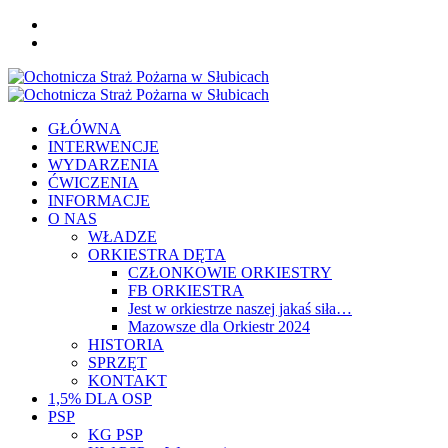
Skip
FB
to
YOU
content
Primary
Menu
GŁÓWNA
INTERWENCJE
WYDARZENIA
ĆWICZENIA
INFORMACJE
O NAS
WŁADZE
ORKIESTRA DĘTA
CZŁONKOWIE ORKIESTRY
FB ORKIESTRA
Jest w orkiestrze naszej jakaś siła…
Mazowsze dla Orkiestr 2024
HISTORIA
SPRZĘT
KONTAKT
1,5% DLA OSP
PSP
KG PSP