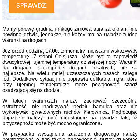
Mamy połowę grudnia i nikogo zimowa aura za oknami nie
powinna dziwić, jednakże nie każdy ma na uwadze trudne
warunki na drogach.
Już przed godziną 17:00, termometry miejscami wskazywały
temperaturę -7 stopni Celsjusza. Może być to zapowiedź
dwucyfrowej, ujemnej temperatury dzisiejszej nocy. Warunki
na drogach, szczególnie drogach lokalnych, nie są
najlepsze. Na wielu mniej uczęszczanych trasach zalega
lód. Dodatkowo sytuacji nie poprawia delikatna mgła, która
przy ujemnej temperaturze może powodować szadź
osadzającą się na drodze.
W takich warunkach należy zachować szczególną
ostrożność, nie nadużywać pedału hamulca oraz nie
wykonywać gwałtownych ruchów kierownicą. Podróżując
pojazdem należy mieć nieustannie na uwadze fakt, iż
przyczepność może być mocno ograniczona.
W przypadku wystąpienia zdarzenia drogowego należy
poinformować o tym fakcie odpowiednie służby dzwoniąc