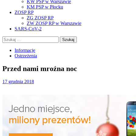
KW PSP w Warszawie
KM PSP w Płocku
ZOSP RP
ZG ZOSP RP
ZW ZOSP RP w Warszawie
SARS-CoV-2
Szukaj:
Informacje
Ostrzeżenia
Przed nami mroźna noc
17 grudnia 2018