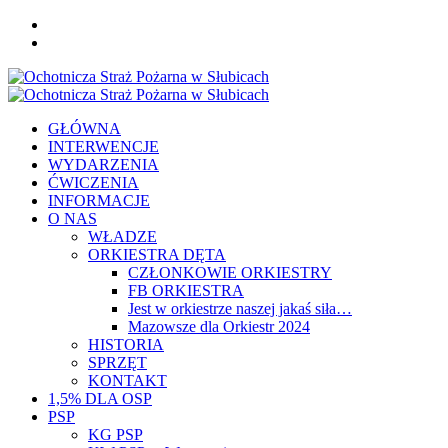
Skip
FB
to
YOU
content
Primary
Menu
GŁÓWNA
INTERWENCJE
WYDARZENIA
ĆWICZENIA
INFORMACJE
O NAS
WŁADZE
ORKIESTRA DĘTA
CZŁONKOWIE ORKIESTRY
FB ORKIESTRA
Jest w orkiestrze naszej jakaś siła…
Mazowsze dla Orkiestr 2024
HISTORIA
SPRZĘT
KONTAKT
1,5% DLA OSP
PSP
KG PSP