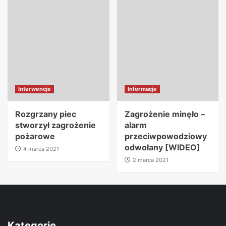
Interwencje
Informacje
Rozgrzany piec
Zagrożenie minęło –
stworzył zagrożenie
alarm
pożarowe
przeciwpowodziowy
odwołany [WIDEO]
4 marca 2021
2 marca 2021
Kategorie