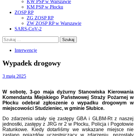
KW PSP w Warszawie
KM PSP w Płocku
ZOSP RP
ZG ZOSP RP
ZW ZOSP RP w Warszawie
SARS-CoV-2
Szukaj:
Interwencje
Wypadek drogowy
3 maja 2025
W sobotę, 3-go maja dyżurny Stanowiska Kierowania
Komendanta Miejskiego Państwowej Straży Pożarnej w
Płocku odebrał zgłoszenie o wypadku drogowym w
miejscowości Studzieniec, w gminie Słubice.
Do zdarzenia udały się zastępy GBA i GLBM-Rt z naszej
jednostki, zastępy z JRG nr 2 w Płocku, Policja i Pogotowie
Ratunkowe. Kiedy dotarliśmy we wskazane miejsce nie
zastano pojazdów uczestniczący w zdarzeniu, pozostały