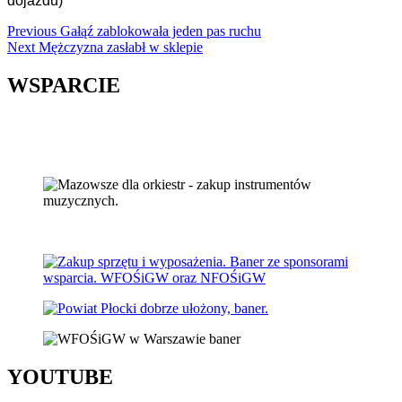
dojazdu)
Continue
Previous
Gałąź zablokowała jeden pas ruchu
Next
Mężczyzna zasłabł w sklepie
Reading
WSPARCIE
YOUTUBE