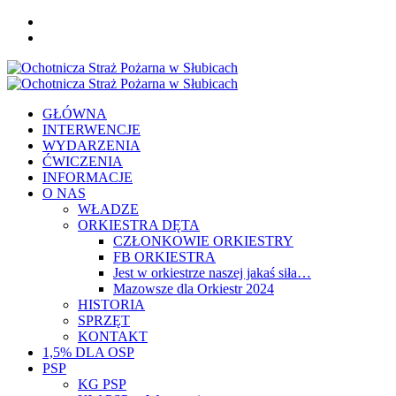
Skip
FB
to
YOU
content
Primary
Menu
GŁÓWNA
INTERWENCJE
WYDARZENIA
ĆWICZENIA
INFORMACJE
O NAS
WŁADZE
ORKIESTRA DĘTA
CZŁONKOWIE ORKIESTRY
FB ORKIESTRA
Jest w orkiestrze naszej jakaś siła…
Mazowsze dla Orkiestr 2024
HISTORIA
SPRZĘT
KONTAKT
1,5% DLA OSP
PSP
KG PSP