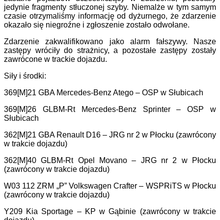
jedynie fragmenty stłuczonej szyby. Niemalże w tym samym
czasie otrzymaliśmy informację od dyżurnego, że zdarzenie
okazało się niegroźne i zgłoszenie zostało odwołane.
Zdarzenie zakwalifikowano jako alarm fałszywy. Nasze
zastępy wróciły do strażnicy, a pozostałe zastępy zostały
zawrócone w trackie dojazdu.
Siły i środki:
369[M]21 GBA Mercedes-Benz Atego – OSP w Słubicach
369[M]26 GLBM-Rt Mercedes-Benz Sprinter – OSP w
Słubicach
362[M]21 GBA Renault D16 – JRG nr 2 w Płocku (zawrócony
w trakcie dojazdu)
362[M]40 GLBM-Rt Opel Movano – JRG nr 2 w Płocku
(zawrócony w trakcie dojazdu)
W03 112 ZRM „P” Volkswagen Crafter – WSPRiTS w Płocku
(zawrócony w trakcie dojazdu)
Y209 Kia Sportage – KP w Gąbinie (zawrócony w trakcie