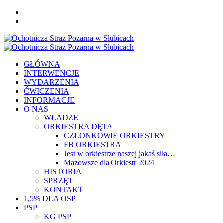
Skip
FB
to
YOU
content
Primary
Menu
GŁÓWNA
INTERWENCJE
WYDARZENIA
ĆWICZENIA
INFORMACJE
O NAS
WŁADZE
ORKIESTRA DĘTA
CZŁONKOWIE ORKIESTRY
FB ORKIESTRA
Jest w orkiestrze naszej jakaś siła…
Mazowsze dla Orkiestr 2024
HISTORIA
SPRZĘT
KONTAKT
1,5% DLA OSP
PSP
KG PSP