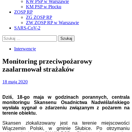
KW PSP w Warszawie
KM PSP w Płocku
ZOSP RP
ZG ZOSP RP
ZW ZOSP RP w Warszawie
SARS-CoV-2
Szukaj:
Interwencje
Monitoring przeciwpożarowy
zaalarmował strażaków
18 maja 2020
Dziś, 18-go maja w godzinach porannych, centrala
monitoringu Skansenu Osadnictwa Nadwiślańskiego
wysłała sygnał o zdarzeniu związanym z pożarem na
terenie obiektu.
Skansen zlokalizowany jest na terenie miejscowości
Wiączemin Polski, w gminie Słubice. Po otrzymaniu