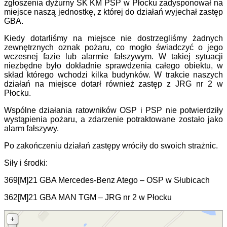
zgłoszenia dyżurny SK KM PSP w Płocku zadysponował na
miejsce naszą jednostkę, z której do działań wyjechał zastęp
GBA.
Kiedy dotarliśmy na miejsce nie dostrzegliśmy żadnych
zewnętrznych oznak pożaru, co mogło świadczyć o jego
wczesnej fazie lub alarmie fałszywym. W takiej sytuacji
niezbędne było dokładnie sprawdzenia całego obiektu, w
skład którego wchodzi kilka budynków. W trakcie naszych
działań na miejsce dotarł również zastęp z JRG nr 2 w
Płocku.
Wspólne działania ratowników OSP i PSP nie potwierdziły
wystąpienia pożaru, a zdarzenie potraktowane zostało jako
alarm fałszywy.
Po zakończeniu działań zastępy wróciły do swoich strażnic.
Siły i środki:
369[M]21 GBA Mercedes-Benz Atego – OSP w Słubicach
362[M]21 GBA MAN TGM – JRG nr 2 w Płocku