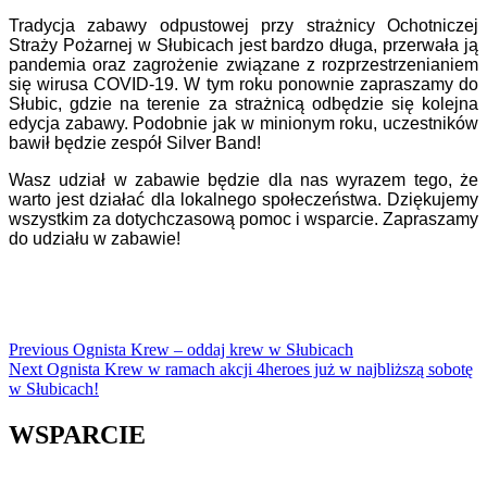
Tradycja zabawy odpustowej przy strażnicy Ochotniczej
Straży Pożarnej w Słubicach jest bardzo długa, przerwała ją
pandemia oraz zagrożenie związane z rozprzestrzenianiem
się wirusa COVID-19. W tym roku ponownie zapraszamy do
Słubic, gdzie na terenie za strażnicą odbędzie się kolejna
edycja zabawy. Podobnie jak w minionym roku, uczestników
bawił będzie zespół Silver Band!
Wasz udział w zabawie będzie dla nas wyrazem tego, że
warto jest działać dla lokalnego społeczeństwa. Dziękujemy
wszystkim za dotychczasową pomoc i wsparcie. Zapraszamy
do udziału w zabawie!
Continue
Previous
Ognista Krew – oddaj krew w Słubicach
Next
Ognista Krew w ramach akcji 4heroes już w najbliższą sobotę
Reading
w Słubicach!
WSPARCIE