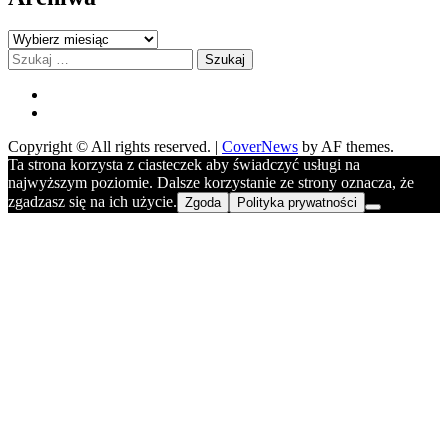
Archiwa
Szukaj:
FB
YOU
Copyright © All rights reserved.
|
CoverNews
by AF themes.
Ta strona korzysta z ciasteczek aby świadczyć usługi na
najwyższym poziomie. Dalsze korzystanie ze strony oznacza, że
zgadzasz się na ich użycie.
Zgoda
Polityka prywatności