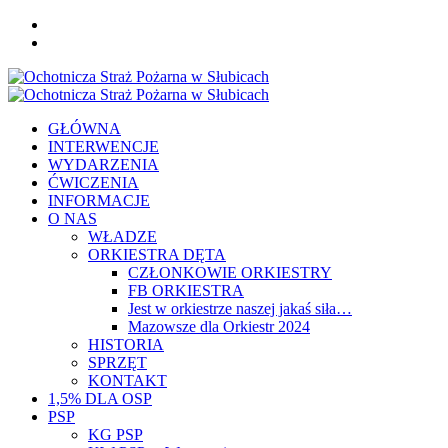
Skip
FB
to
YOU
content
Primary
Menu
GŁÓWNA
INTERWENCJE
WYDARZENIA
ĆWICZENIA
INFORMACJE
O NAS
WŁADZE
ORKIESTRA DĘTA
CZŁONKOWIE ORKIESTRY
FB ORKIESTRA
Jest w orkiestrze naszej jakaś siła…
Mazowsze dla Orkiestr 2024
HISTORIA
SPRZĘT
KONTAKT
1,5% DLA OSP
PSP
KG PSP