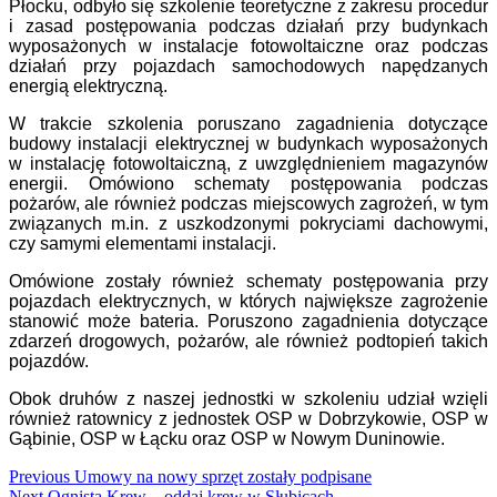
Płocku, odbyło się szkolenie teoretyczne z zakresu procedur
i zasad postępowania podczas działań przy budynkach
wyposażonych w instalacje fotowoltaiczne oraz podczas
działań przy pojazdach samochodowych napędzanych
energią elektryczną.
W trakcie szkolenia poruszano zagadnienia dotyczące
budowy instalacji elektrycznej w budynkach wyposażonych
w instalację fotowoltaiczną, z uwzględnieniem magazynów
energii. Omówiono schematy postępowania podczas
pożarów, ale również podczas miejscowych zagrożeń, w tym
związanych m.in. z uszkodzonymi pokryciami dachowymi,
czy samymi elementami instalacji.
Omówione zostały również schematy postępowania przy
pojazdach elektrycznych, w których największe zagrożenie
stanowić może bateria. Poruszono zagadnienia dotyczące
zdarzeń drogowych, pożarów, ale również podtopień takich
pojazdów.
Obok druhów z naszej jednostki w szkoleniu udział wzięli
również ratownicy z jednostek OSP w Dobrzykowie, OSP w
Gąbinie, OSP w Łącku oraz OSP w Nowym Duninowie.
Continue
Previous
Umowy na nowy sprzęt zostały podpisane
Next
Ognista Krew – oddaj krew w Słubicach