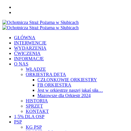
Skip
FB
to
YOU
content
Primary
Menu
GŁÓWNA
INTERWENCJE
WYDARZENIA
ĆWICZENIA
INFORMACJE
O NAS
WŁADZE
ORKIESTRA DĘTA
CZŁONKOWIE ORKIESTRY
FB ORKIESTRA
Jest w orkiestrze naszej jakaś siła…
Mazowsze dla Orkiestr 2024
HISTORIA
SPRZĘT
KONTAKT
1,5% DLA OSP
PSP
KG PSP