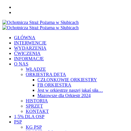
Skip
FB
to
YOU
content
Primary
Menu
GŁÓWNA
INTERWENCJE
WYDARZENIA
ĆWICZENIA
INFORMACJE
O NAS
WŁADZE
ORKIESTRA DĘTA
CZŁONKOWIE ORKIESTRY
FB ORKIESTRA
Jest w orkiestrze naszej jakaś siła…
Mazowsze dla Orkiestr 2024
HISTORIA
SPRZĘT
KONTAKT
1,5% DLA OSP
PSP
KG PSP