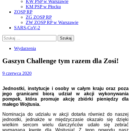
KW PSP w Warszawie
KM PSP w Płocku
ZOSP RP
ZG ZOSP RP
ZW ZOSP RP w Warszawie
SARS-CoV-2
Szukaj:
Wydarzenia
Gaszyn Challenge tym razem dla Zosi!
9 czerwca 2020
Jednostki, instytucje i osoby w całym kraju oraz poza
jego granicami biorą udział w akcji wykonywania
pompek, która promuje akcję zbiórki pieniędzy dla
małego Wojtusia.
Nominacja do udziału w akcji dotarła również do naszej
jednostki, jednakże w międzyczasie okazało się dzięki
wielkim sercom wielu darczyńców udało się zebrać
wymaganą kwotę dla Wojtusia! Z tego powodu nasz