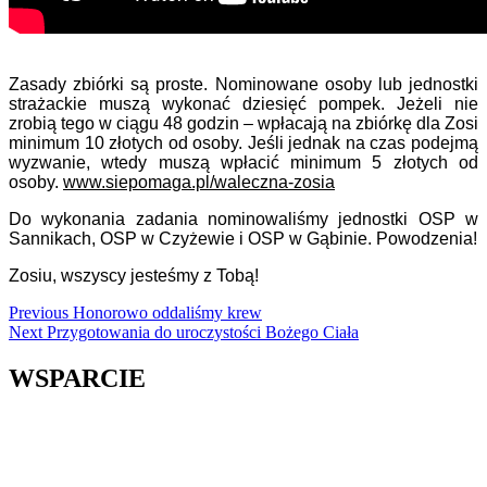
Zasady zbiórki są proste. Nominowane osoby lub jednostki
strażackie muszą wykonać dziesięć pompek. Jeżeli nie
zrobią tego w ciągu 48 godzin – wpłacają na zbiórkę dla Zosi
minimum 10 złotych od osoby. Jeśli jednak na czas podejmą
wyzwanie, wtedy muszą wpłacić minimum 5 złotych od
osoby.
www.siepomaga.pl/waleczna-zosia
Do wykonania zadania nominowaliśmy jednostki OSP w
Sannikach, OSP w Czyżewie i OSP w Gąbinie. Powodzenia!
Zosiu, wszyscy jesteśmy z Tobą!
Continue
Previous
Honorowo oddaliśmy krew
Next
Przygotowania do uroczystości Bożego Ciała
Reading
WSPARCIE