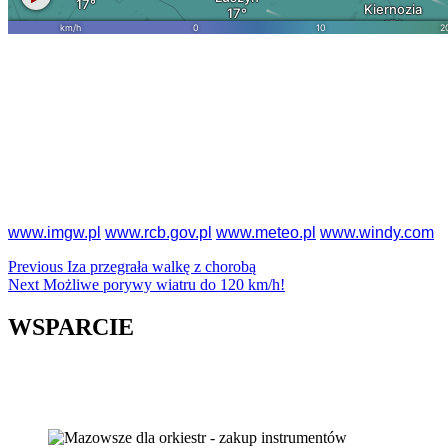
www.imgw.pl
www.rcb.gov.pl
www.meteo.pl
www.windy.com
Continue
Previous
Iza przegrała walkę z chorobą
Next
Możliwe porywy wiatru do 120 km/h!
Reading
WSPARCIE