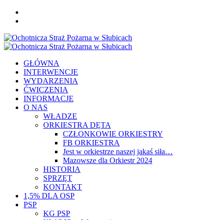
Skip
FB
to
YOU
content
Primary
Menu
GŁÓWNA
INTERWENCJE
WYDARZENIA
ĆWICZENIA
INFORMACJE
O NAS
WŁADZE
ORKIESTRA DĘTA
CZŁONKOWIE ORKIESTRY
FB ORKIESTRA
Jest w orkiestrze naszej jakaś siła…
Mazowsze dla Orkiestr 2024
HISTORIA
SPRZĘT
KONTAKT
1,5% DLA OSP
PSP
KG PSP