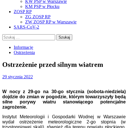
KW PSP w Warszawie
KM PSP w Płocku
ZOSP RP
ZG ZOSP RP
ZW ZOSP RP w Warszawie
SARS-CoV-2
Szukaj:
Informacje
Ostrzeżenia
Ostrzeżenie przed silnym wiatrem
29 stycznia 2022
W nocy z 29-go na 30-go stycznia (sobota-niedziela)
dojdzie do zmian w pogodzie, którym towarzyszyły będą
silne porywy wiatru stanowiącego potencjalne
zagrożenie.
Instytut Meteorologii i Gospodarki Wodnej w Warszawie
wydał ostrzeżenie meteorologiczne 2-go stopnia (w
trzystopniowej skali), również dla terenu powiatu płockiego,