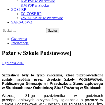
KW PSP w Warszawie
KM PSP w Płocku
ZOSP RP
ZG ZOSP RP
ZW ZOSP RP w Warszawie
SARS-CoV-2
Szukaj:
Ćwiczenia
Interwencje
Pożar w Szkole Podstawowej
1 grudnia 2018
Szczęśliwie były to tylko ćwiczenia, które przeprowadzone
zostały wspólnie przez dyrekcję Szkoły
Podstawowej,
Publicznego Gimnazjum i Przedszkola Samorządowego
w Słubicach oraz Ochotniczą Straż Pożarną w Słubicach.
Wczoraj, 31-go października w godzinach
przedpołudniowych otrzymaliśmy zgłoszenie o pożarze w
Szkole Podstawowej w Słubicach. Do zgłoszenia udaliśmy