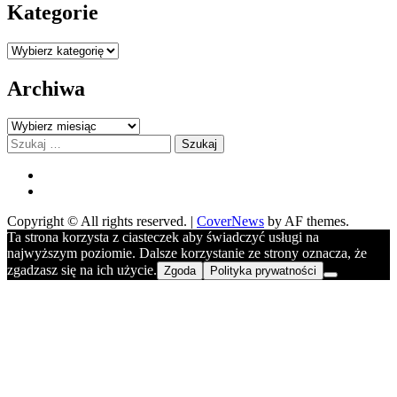
Kategorie
Kategorie
Archiwa
Archiwa
Szukaj:
FB
YOU
Copyright © All rights reserved.
|
CoverNews
by AF themes.
Ta strona korzysta z ciasteczek aby świadczyć usługi na
najwyższym poziomie. Dalsze korzystanie ze strony oznacza, że
zgadzasz się na ich użycie.
Zgoda
Polityka prywatności