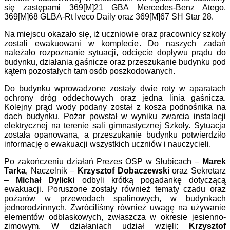
się zastępami 369[M]21 GBA Mercedes-Benz Atego,
369[M]68 GLBA-Rt Iveco Daily oraz 369[M]67 SH Star 28.
Na miejscu okazało się, iż uczniowie oraz pracownicy szkoły
zostali ewakuowani w komplecie. Do naszych zadań
należało rozpoznanie sytuacji, odcięcie dopływu prądu do
budynku, działania gaśnicze oraz przeszukanie budynku pod
kątem pozostałych tam osób poszkodowanych.
Do budynku wprowadzone zostały dwie roty w aparatach
ochrony dróg oddechowych oraz jedna linia gaśnicza.
Kolejny prąd wody podany został z kosza podnośnika na
dach budynku. Pożar powstał w wyniku zwarcia instalacji
elektrycznej na terenie sali gimnastycznej Szkoły. Sytuacja
została opanowana, a przeszukanie budynku potwierdziło
informację o ewakuacji wszystkich uczniów i nauczycieli.
Po zakończeniu działań Prezes OSP w Słubicach –
Marek
Tarka
, Naczelnik –
Krzysztof Dobaczewski
oraz Sekretarz
–
Michał Dylicki
odbyli krótką pogadankę dotyczącą
ewakuacji. Poruszone zostały również tematy czadu oraz
pożarów w przewodach spalinowych, w budynkach
jednorodzinnych. Zwróciliśmy również uwagę na używanie
elementów odblaskowych, zwłaszcza w okresie jesienno-
zimowym. W działaniach udział wzięli:
Krzysztof