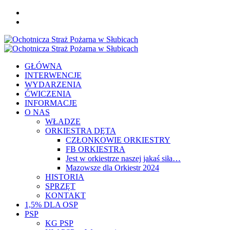
Skip
FB
to
YOU
content
Primary
Menu
GŁÓWNA
INTERWENCJE
WYDARZENIA
ĆWICZENIA
INFORMACJE
O NAS
WŁADZE
ORKIESTRA DĘTA
CZŁONKOWIE ORKIESTRY
FB ORKIESTRA
Jest w orkiestrze naszej jakaś siła…
Mazowsze dla Orkiestr 2024
HISTORIA
SPRZĘT
KONTAKT
1,5% DLA OSP
PSP
KG PSP