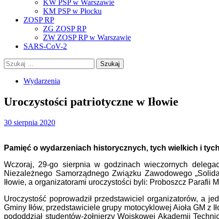
KW PSP w Warszawie
KM PSP w Płocku
ZOSP RP
ZG ZOSP RP
ZW ZOSP RP w Warszawie
SARS-CoV-2
Szukaj:
Wydarzenia
Uroczystości patriotyczne w Iłowie
30 sierpnia 2020
Pamięć o wydarzeniach historycznych, tych wielkich i tyc
Wczoraj, 29-go sierpnia w godzinach wieczornych delegacj
Niezależnego Samorządnego Związku Zawodowego „Solidarno
Iłowie, a organizatorami uroczystości byli: Proboszcz Paraf
Uroczystość poprowadził przedstawiciel organizatorów, a je
Gminy Iłów, przedstawiciele grupy motocyklowej Aioła GM z 
pododdział studentów-żołnierzy Wojskowej Akademii Technic