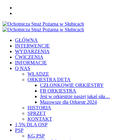
Skip
FB
to
YOU
content
Primary
Menu
GŁÓWNA
INTERWENCJE
WYDARZENIA
ĆWICZENIA
INFORMACJE
O NAS
WŁADZE
ORKIESTRA DĘTA
CZŁONKOWIE ORKIESTRY
FB ORKIESTRA
Jest w orkiestrze naszej jakaś siła…
Mazowsze dla Orkiestr 2024
HISTORIA
SPRZĘT
KONTAKT
1,5% DLA OSP
PSP
KG PSP