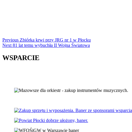
Continue
Previous
Zbiórka krwi przy JRG nr 1 w Płocku
Next
81 lat temu wybuchła II Wojna Światowa
Reading
WSPARCIE