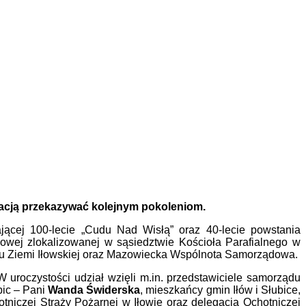
inacją przekazywać kolejnym pokoleniom.
ającej 100-lecie „Cudu Nad Wisłą” oraz 40-lecie powstania
wej zlokalizowanej w sąsiedztwie Kościoła Parafialnego w
woju Ziemi Iłowskiej oraz Mazowiecka Wspólnota Samorządowa.
W uroczystości udział wzięli m.in. przedstawiciele samorządu
bic – Pani
Wanda Świderska
, mieszkańcy gmin Iłów i Słubice,
niczej Straży Pożarnej w Iłowie oraz delegacja Ochotniczej