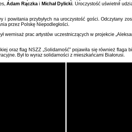
es,
Adam Rączka
i
Michał Dylicki
. Uroczystość uświetnił udzi
 i powitania przybyłych na uroczystość gości. Odczytany zost
nia przez Polskę Niepodległości.
ł wernisaż prac artystów uczestniczących w projekcie „Aleksa
iej oraz flag NSZZ „Solidarność” pojawiła się również flaga bi
cyjne. Był to wyraz solidarności z mieszkańcami Białorusi.