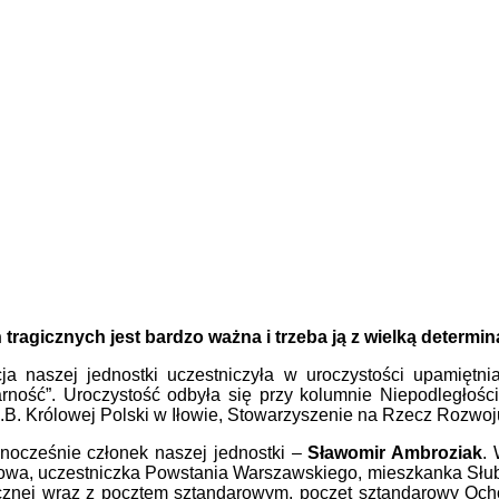
h tragicznych jest bardzo ważna i trzeba ją z wielką determ
a naszej jednostki uczestniczyła w uroczystości upamiętni
ść”. Uroczystość odbyła się przy kolumnie Niepodległościo
ii M.B. Królowej Polski w Iłowie, Stowarzyszenie na Rzecz Roz
dnocześnie członek naszej jednostki –
Sławomir Ambroziak
. 
Iłowa, uczestniczka Powstania Warszawskiego, mieszkanka Słu
znej wraz z pocztem sztandarowym, poczet sztandarowy Ochot